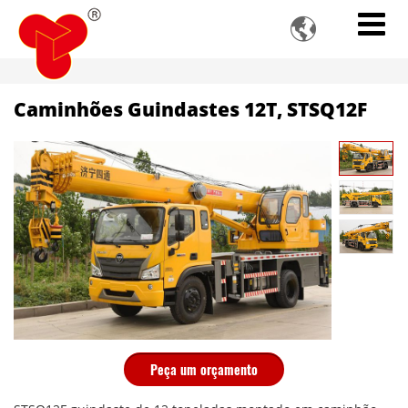

Caminhões Guindastes 12T, STSQ12F
Peça um orçamento