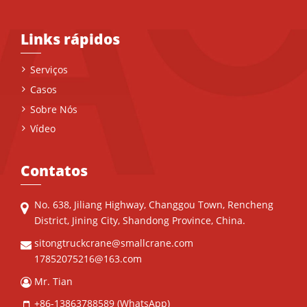
Links rápidos
Serviços
Casos
Sobre Nós
Vídeo
Contatos
No. 638, Jiliang Highway, Changgou Town, Rencheng
District, Jining City, Shandong Province, China.
sitongtruckcrane@smallcrane.com
17852075216@163.com
Mr. Tian
+86-13863788589
(WhatsApp)