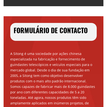
FORMULÁRIO DE CONTACTO
A Sitong é uma sociedade por ações chinesa
especializada na fabricação e fornecimento de
guindastes telescópicos e veículos especiais para o
mercado global. Desde o dia de sua fundação em
2005, a Sitong tem como objetivo desenvolver
produtos com o mais alto padrão internacional.
Somos capazes de fabricar mais de 8.000 guindastes
por ano com diferentes capacidades de 5 a 20
toneladas. Até agora, nossos produtos têm sido
amplamente aplicados em inúmeros projetos, de